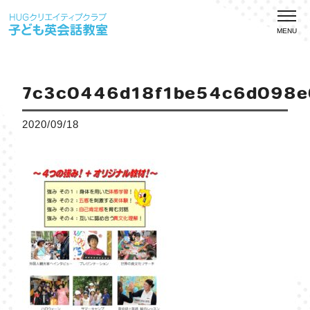
MENU
7c3c0446d18f1be54c6d098e
2020/09/18