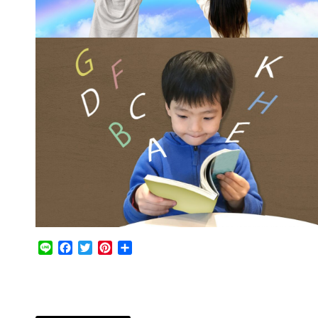
Line
Facebook
Twitter
Pinterest
共
有