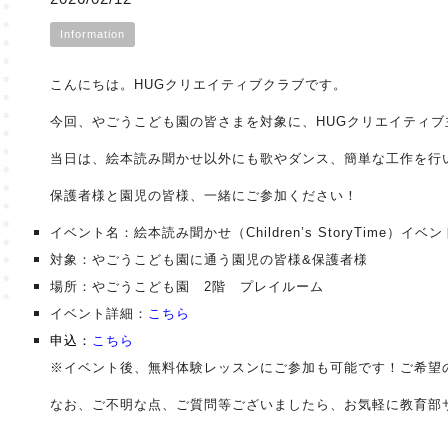
Information
こんにちは。HUGクリエイティブクラブです。
今回、やごうこども園の皆さまを対象に、HUGクリエイティ
当日は、絵本読み聞かせ以外にも歌やダンス、簡単な工作を行
保護者様と園児の皆様、一緒にご参加ください！
イベント名：絵本読み聞かせ（Children’s StoryTime）イベン
対象：やごうこども園に通う園児の皆様&保護者様
場所：やごうこども園 2階 プレイルーム
イベント詳細：
こちら
申込：
こちら
※イベント後、無料体験レッスンにご参加も可能です！ご希望
なお、ご不明な点、ご質問等ございましたら、お気軽に教育部