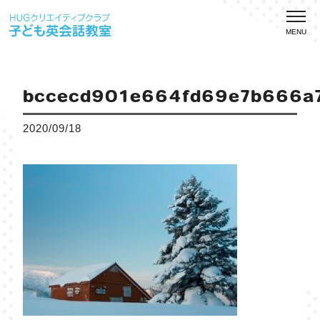
MENU
bccecd901e664fd69e7b666a
2020/09/18