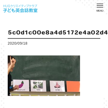
MENU
5c0d1c00e8a4d5172e4a02d4
2020/09/18